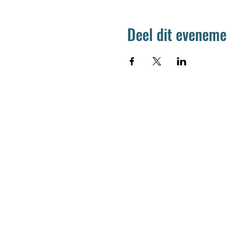
Deel dit eveneme
Jetse Academie
Wilgstraat 1 Rue du Saule
1090 Jette
02 426 72 94
secretariaat@jetseacademie.be