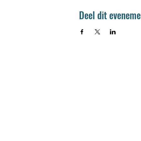
Deel dit eveneme
Jetse Academie
Wilgstraat 1 Rue du Saule
1090 Jette
02 426 72 94
secretariaat@jetseacademie.be