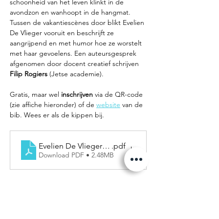
schoonheid van het leven klinkt in de 
avondzon en wanhoopt in de hangmat. 
Tussen de vakantiescènes door blikt Evelien 
De Vlieger vooruit en beschrijft ze 
aangrijpend en met humor hoe ze worstelt 
met haar gevoelens. Een auteursgesprek 
afgenomen door docent creatief schrijven 
Filip Rogiers 
(Jetse academie).
Gratis, maar wel 
inschrijven
 via de QR-code 
(zie affiche hieronder) of de 
website
 van de 
bib. Wees er als de kippen bij.
Evelien De Vlieger (3)
.pdf
Download PDF • 2.48MB
Deel dit evenement