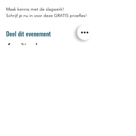
Maak kennis met de slagwerk! 
Schrijf je nu in voor deze GRATIS proefles! 
Deel dit evenement
Jetse Academie
Wilgstraat 1 Rue du Saule
1090 Jette
02 426 72 94
secretariaat@jetseacademie.be