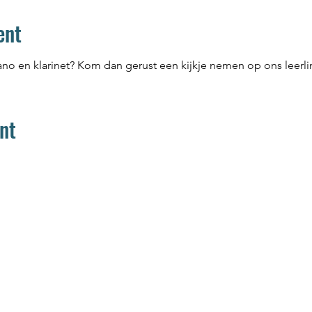
ent
ano en klarinet? Kom dan gerust een kijkje nemen op ons leerl
nt
Home
Aanbod
Team
Media
Muziek
Muziek op maat
Woord