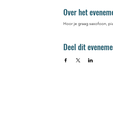
Over het evenem
Hoor je graag saxofoon, pi
Deel dit eveneme
Jetse Academie
Wilgstraat 1 Rue du Saule
1090 Jette