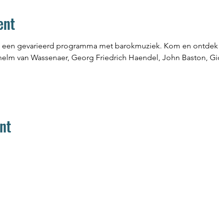
ent
rt een gevarieerd programma met barokmuziek. Kom en ontdek 
helm van Wassenaer, Georg Friedrich Haendel, John Baston, Gi
nt
Home
Aanbod
Team
Media