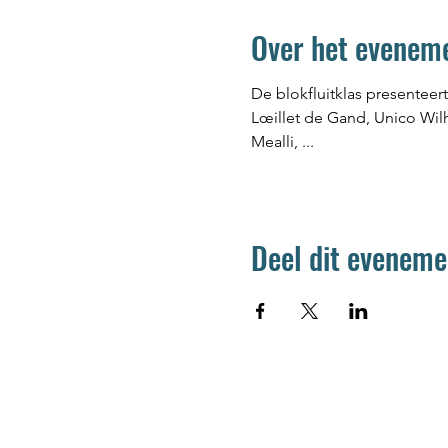
Over het evenem
De blokfluitklas presentee
Lœillet de Gand, Unico Wil
Mealli, ... 
Deel dit eveneme
Jetse Academie